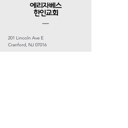
201 Lincoln Ave E
Cranford, NJ 07016
908-354-8488
Elizabeth00@kpce.org
EIN
222-93-519
/000