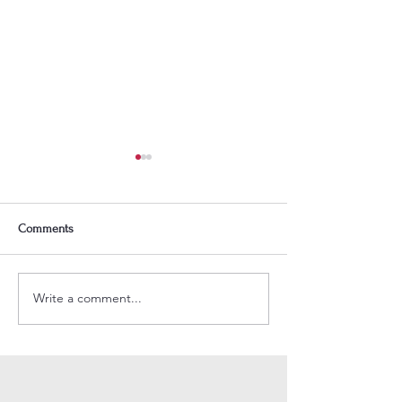
Comments
2026 써머 아카데믹 캠프
Write a comment...
나무엔 초청 찬
(2.22.2026)