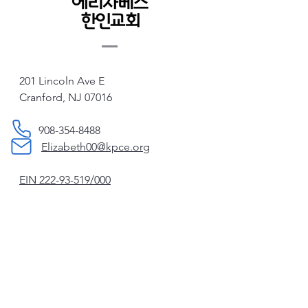
201 Lincoln Ave E
Cranford, NJ 07016
908-354-8488
Elizabeth00@kpce.org
EIN
222-93-519
/000