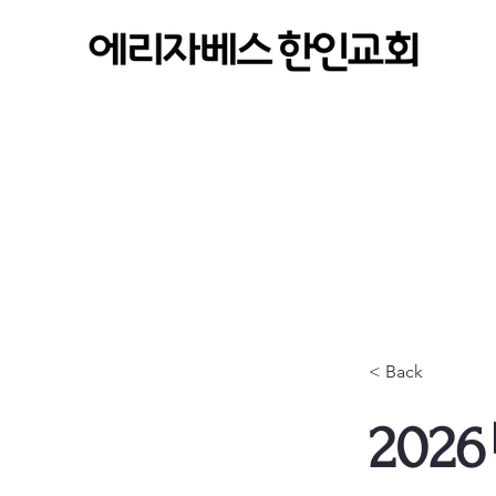
< Back
202