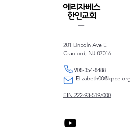
201 Lincoln Ave E
Cranford, NJ 07016
908-354-8488
Elizabeth00@kpce.org
EIN 222-93-519/000