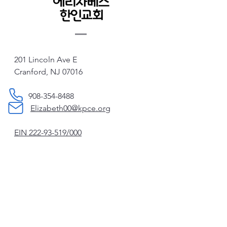
201 Lincoln Ave E
Cranford, NJ 07016
908-354-8488
Elizabeth00@kpce.org
EIN
222-93-519
/000