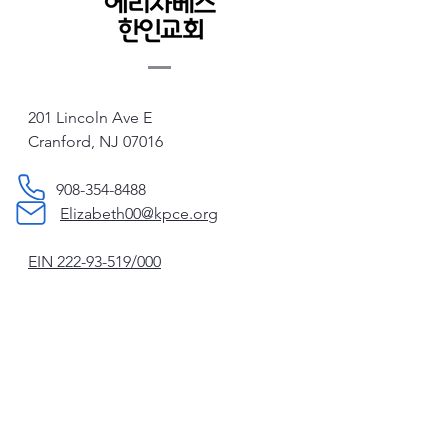
201 Lincoln Ave E
Cranford, NJ 07016
908-354-8488
Elizabeth00@kpce.org
EIN
222-93-519
/000