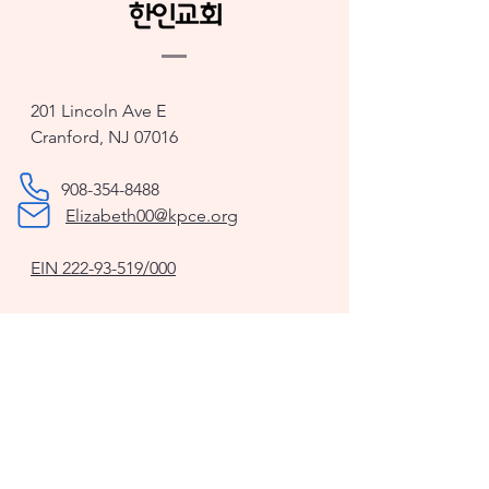
201 Lincoln Ave E
Cranford, NJ 07016
908-354-8488
Elizabeth00@kpce.org
EIN
222-93-519
/000